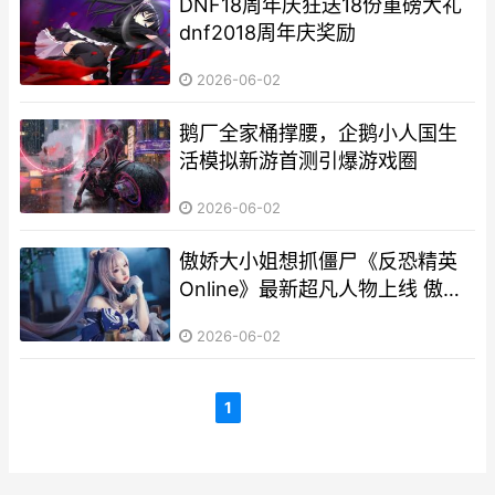
DNF18周年庆狂送18份重磅大礼
dnf2018周年庆奖励
2026-06-02
鹅厂全家桶撑腰，企鹅小人国生
活模拟新游首测引爆游戏圈
2026-06-02
傲娇大小姐想抓僵尸《反恐精英
Online》最新超凡人物上线 傲娇
大小姐动漫头像
2026-06-02
1