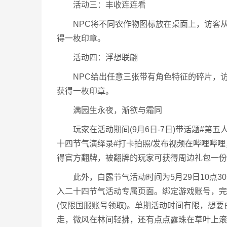
活动三：丰收连连看
NPC将不同农作物图标放在桌面上，访客从
得一枚印章。
活动四：浮想联翩
NPC给出任意三张带有角色特征的碎片，访
获得一枚印章。
满园生永夜，渐欲与霜同
玩家在活动期间(9月6日-7日)带话题#第五人
十四节气演绎录#打卡拍照/发布视频在哔哩哔
得官方翻牌，被翻牌的玩家可获得周边礼包一份
此外，白露节气活动时间为5月29日10点30
入二十四节气活动专属页面。绑定游戏账号，完
(仅限国服账号领取)。单期活动时间有限，想
走，微风在林间轻拂，还有点点露珠在草叶上滚