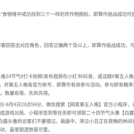
“食物堆中成功找到三个一样的农作物图标，即算作挑战成功可
客回答出对应角色，回答正确两个及以上，即算作挑战成功，
格24节气#打卡拍照/发布视频在小红书/抖音，或话题#第五人
哩，并第五人格各官方账号，即算作有效参与活动。参与即有概率
。数量有限，先到先得。
分-6月4日23点59分，微信搜索【网易第五人格】官方小程序，
成游戏对局、小程序签到等任务即可领取二十四节气头像【白露
要白露头像的访客们不要错过。画面中，哭泣小丑正在夜晚的林间
动，晶莹剔透煞是可爱。