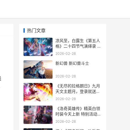
热门文章
凉风至，白露生《第五人
格》二十四节气演绎录 凉
风至,白露生下一句
2026-02-28
新幻兽 新幻兽斗士
2026-02-28
线
《无尽的拉格朗日》九月
露
天文主题月，登录就送福
利 无尽的拉格朗日
2026-02-28
《洛奇英雄传》精英白领
时装今天上新 特别活动主
题正式开始 洛奇英雄传英
2026-02-28
雄飞跃活动,都送的什么物