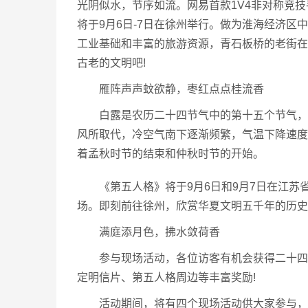
光阴似水，节序如流。网易首款1V4非对称竞
将于9月6日-7日在徐州举行。做为淮海经济
工业基础和丰富的旅游资源，青石板桥的老街在
古老的文明吧!
雁阵声声蚊欲静，枣红点点桂流香
白露是农历二十四节气中的第十五个节气，通
风所取代，冷空气南下逐渐频繁，气温下降速度
着孟秋时节的结束和仲秋时节的开始。
《第五人格》将于9月6日和9月7日在江苏省
场。即刻前往徐州，欣赏华夏文明五千年的历史
满庭添月色，拂水敛荷香
参与现场活动，各位访客有机会获得二十四节
定明信片、第五人格周边等丰富奖励!
活动期间，将有四个现场活动供大家参与，包