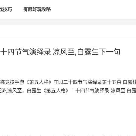
戏技巧
有趣好玩攻略
十四节气演绎录 凉风至,白露生下一句
对称竞技手游《第五人格》庄园二十四节气演绎录第十五幕·白露
经济,凉风至，白露生《第五人格》二十四节气演绎录 凉风至,白