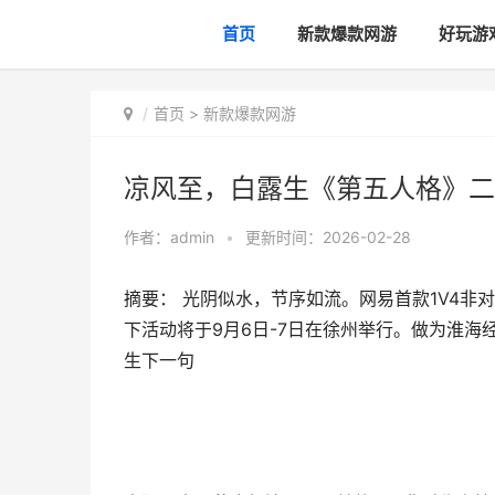
首页
新款爆款网游
好玩游
首页
>
新款爆款网游
凉风至，白露生《第五人格》二
作者：
admin
•
更新时间：2026-02-28
摘要： 光阴似水，节序如流。网易首款1V4非
下活动将于9月6日-7日在徐州举行。做为淮海
生下一句