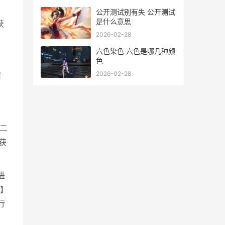
公开测试别有失 公开测试
是什么意思
获
2026-02-28
六色染色 六色是哪几种颜
色
2026-02-28
可
格二
获
进
】
行