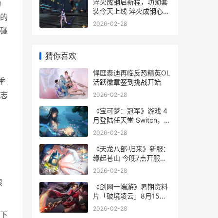
品
淬火成钢启新程，功勋套
动
装今天上线 淬火成钢心得
厚的
体会
2026-02-28
碰
猜你喜欢
悍匪泰迪再临反恐精英OL
季
活跃徽章签到挑战开始
志
2026-02-28
《宝可梦：冠军》游戏 4
月登陆任天堂 Switch，手
机版夏季上线 宝可梦冠军
2026-02-28
下载
《天龙八部·归来》新服：
缘起苍山 今晚7点开服，
瓜分近300万元宝+绑元
2026-02-28
《天龙八部·归来》免费观
限
看
《剑网一端游》暑期资料
片「破境凌云」8月15日
上线，退隐大侠回归享唯
2026-02-28
一福利 剑网一百度百科
下