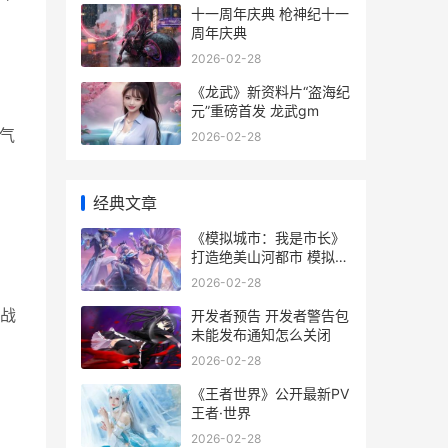
十一周年庆典 枪神纪十一
周年庆典
2026-02-28
《龙武》新资料片“盗海纪
元”重磅首发 龙武gm
气
2026-02-28
。
经典文章
《模拟城市：我是市长》
打造绝美山河都市 模拟城
市我是巿长破解版无限绿
2026-02-28
钞电脑版
挑战
开发者预告 开发者警告包
未能发布通知怎么关闭
2026-02-28
《王者世界》公开最新PV
王者·世界
2026-02-28