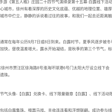
技手游《第五人格》庄园二十四节气演绎录第十五幕·白露线下活
区中心城市，徐州有着深厚的历史文化底蕴、优越的地理位置、雄
城市中伫立，静静的诉说着过往的故事，和我们一起去近距离触
常在每年公历9月7日或8日到来。白露时节，夏季风逐步被冬
加快，昼夜温差增大，露水开始凝结，是秋季的第三个节气，标
徐州市贾汪区徐海路8号淮海环球港6号门太阳大厅设立线下会
遗珠。
气头像-【白露】兑换卡、线下限量徽章【白露】、线下活动
括白露集珠、喧嚣马戏、丰收连连看和浮想联翩。成功参与线