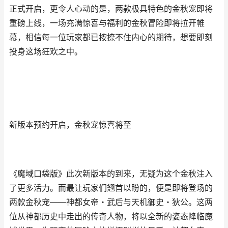
正式开启，更令人心动的是，两款极具特色的金秋宠即将
重磅上线，一场充满惊喜与福利的金秋冒险即将拉开帷
幕，相信每一位玩家都已按捺不住内心的期待，想要即刻
投身这场狂欢之中。
新版本预约开启，金秋宠惊喜将至
《魔域口袋版》此次新版本的到来，无疑为这个金秋注入
了更多活力。而最让玩家们翘首以盼的，便是即将登场的
两款金秋宠——神都女帝・武后与天机御史・狄公。这两
位从神都历史中走出的传奇人物，将以全新的姿态降临魔