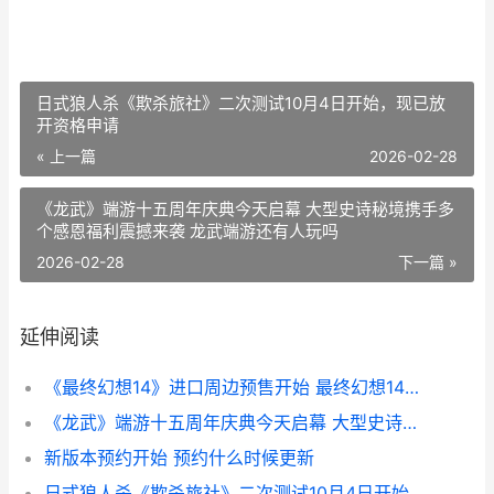
日式狼人杀《欺杀旅社》二次测试10月4日开始，现已放
开资格申请
« 上一篇
2026-02-28
《龙武》端游十五周年庆典今天启幕 大型史诗秘境携手多
个感恩福利震撼来袭 龙武端游还有人玩吗
2026-02-28
下一篇 »
延伸阅读
《最终幻想14》进口周边预售开始 最终幻想14水晶世界
《龙武》端游十五周年庆典今天启幕 大型史诗秘境携手多个感恩福利震撼来袭 龙武端游还有人玩吗
新版本预约开始 预约什么时候更新
日式狼人杀《欺杀旅社》二次测试10月4日开始，现已放开资格申请