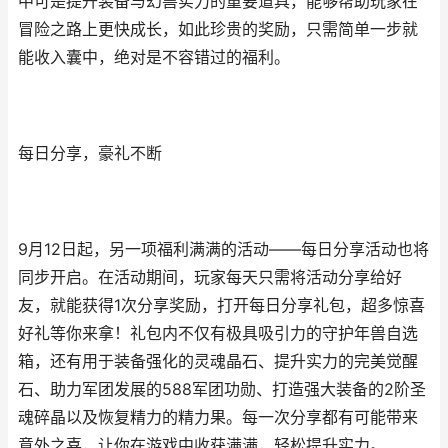
中可是提升装备与幻兽实力的重要道具，能够帮助玩家在
冒险之路上更快成长，如此珍贵的奖励，只需简单一步就
能收入囊中，绝对是不容错过的福利。
每日分享，豪礼不断
9月12日起，另一项福利满满的活动——每日分享活动也将
同步开启。在活动期间，玩家每天只需将活动分享给好
友，就能获得1次分享奖励，打开每日分享礼包，超多惊喜
好礼等你来拿！礼包内不仅有极具吸引力的守护年兽自选
箱，还有用于装备强化的灵魂晶石、提升实力的完美觉醒
石、助力军团发展的588军团功勋、打造强大装备的2阶圣
魂碎晶以及恢复精力的精力果。每一次分享都有可能带来
意外之喜，让你在游戏中收获满满，轻松提升实力。