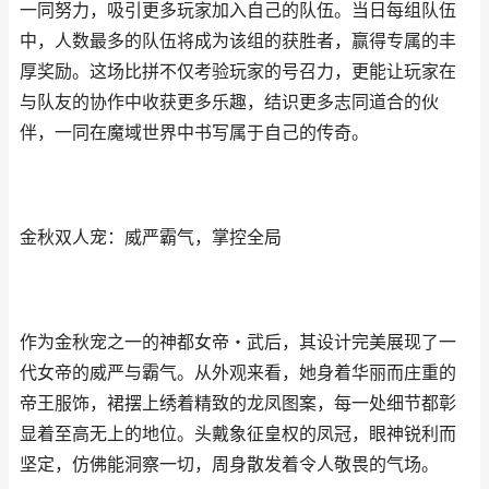
一同努力，吸引更多玩家加入自己的队伍。当日每组队伍
中，人数最多的队伍将成为该组的获胜者，赢得专属的丰
厚奖励。这场比拼不仅考验玩家的号召力，更能让玩家在
与队友的协作中收获更多乐趣，结识更多志同道合的伙
伴，一同在魔域世界中书写属于自己的传奇。
金秋双人宠：威严霸气，掌控全局
作为金秋宠之一的神都女帝・武后，其设计完美展现了一
代女帝的威严与霸气。从外观来看，她身着华丽而庄重的
帝王服饰，裙摆上绣着精致的龙凤图案，每一处细节都彰
显着至高无上的地位。头戴象征皇权的凤冠，眼神锐利而
坚定，仿佛能洞察一切，周身散发着令人敬畏的气场。