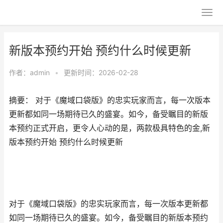
新版本预约开始 预约什么时候更新
作者：
admin
•
更新时间：2026-02-28
摘要： 对于《魔域口袋版》的忠实玩家而言，每一次版本
更新都如同一场期待已久的盛宴。如今，备受瞩目的新版
本预约正式开启，更令人心动的是，两款极具特色的金,新
版本预约开始 预约什么时候更新
对于《魔域口袋版》的忠实玩家而言，每一次版本更新都
如同一场期待已久的盛宴。如今，备受瞩目的新版本预约