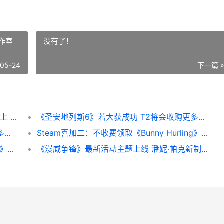
作室
没有了！
-05-24
下一篇 
《鬼泣5》特别版内容也许将追加到Steam版上 鬼泣5特别版视频解说
《圣安地列斯6》若大获成功 T2将会收购更多工作室 《圣安地列斯加》的模组
《圣安地列斯6》若大获成功 T2将会收购更多工作室 圣安地列斯69区
Steam喜加二：不收费领取《Bunny Hurling》和3D登高跑酷游戏《Bunny Guys steam喜加一必须下载吗
Steam喜加二：不收费领取《Bunny Hurling》和3D登高跑酷游戏《Bunny Guys steam喜加一值得买吗
《漫威争锋》最新活动主题上线 潘妮·帕克新制服登场 漫威争斗百度百科