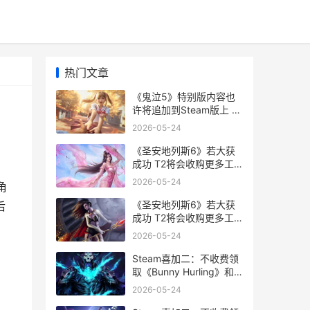
热门文章
《鬼泣5》特别版内容也
许将追加到Steam版上 鬼
泣5特别版视频解说
2026-05-24
《圣安地列斯6》若大获
成功 T2将会收购更多工
作室 《圣安地列斯加》的
2026-05-24
角
模组
《圣安地列斯6》若大获
后
成功 T2将会收购更多工
作室 圣安地列斯69区
2026-05-24
Steam喜加二：不收费领
取《Bunny Hurling》和
3D登高跑酷游戏《Bunny
2026-05-24
Guys steam喜加一必须