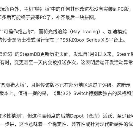
角色外，主机“特别版”中的任何其他改进都没有实装到PC版
年多后可能终于要来PC了，补齐最后一块拼图。
可操作维吉尔”，而将光线追踪（Ray Tracing）、加速模式
传奇黑骑士模式强行留在了PS5和Xbox Series X|S平台上。
《鬼泣5》的SteamDB更新历史页面，发现自1月9日以来，Steam
有时，变更甚至一天内会被推送多次，这表明后端开发活动异常
叫“恶魔猎人版”，且据传该版本已在部分地区通过了评级。这暗示
h2版本上。值得一提的是，《鬼泣3》Switch特别版独占的风格和
术性猜测”，但这种高频度的后端Depot（仓库）活跃，至少证
退一步讲，这也意味着一个稳定性、兼容性或针对现代新硬件的