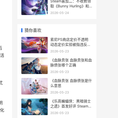
下载吗
Steam喜加二：不收费领
取《Bunny Hurling》和
，
3D登高跑酷游戏《Bunny
2026-05-24
Guys steam喜加一值得
买吗
猜你喜欢
索尼PS商店定价不透明
动态定价实验被指违反欧
后
盟消费者法 索尼ps门店
2026-05-23
活
《血脉贲张 血脉贲张和血
脉偾张哪个正确
2026-05-23
《血脉贲张 血脉偾张是什
武
么意思
2026-05-23
《乐高蝙蝠侠：黑暗骑士
明
之遗》首发好评 Steam在
优化
线超3万 乐高蝙蝠侠大电
2026-05-23
影免费观看完整版