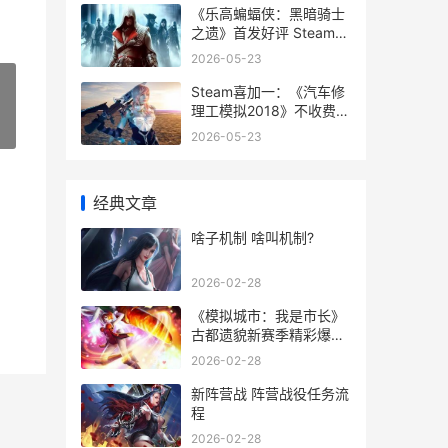
《乐高蝙蝠侠：黑暗骑士
之遗》首发好评 Steam在
线超3万 乐高蝙蝠侠大电
2026-05-23
影
Steam喜加一：《汽车修
理工模拟2018》不收费领
取 steam喜加一最新消息
»
2026-05-23
经典文章
啥子机制 啥叫机制?
2026-02-28
《模拟城市：我是市长》
古都遗貌新赛季精彩爆料
模拟城市我是长破解版
2026-02-28
2025
新阵营战 阵营战役任务流
程
2026-02-28