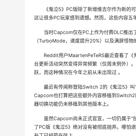
《鬼泣5》PC版除了新增维吉尔作为新的可玩
这让很多PC玩家感到遗憾。然而，这些内容五
当时Capcom仅在PC上作为付费DLC推出了“
（TurboMode，速度提升20%）以及满屏怪物的
Reddit用户MaartenPeTeRS最近查看了
台更新活动突然变得异常频繁（仅周末例外）。
跃，而这种情况在今年之前从未出现过 。
最近有传闻称登陆Switch 2的《鬼泣5》
Capcom也打算把这些额外内容移植到Switc
器切换功能仍未移植到其他版本上。
虽然Capcom尚未正式官宣，一切仍属于“技
了PC版《鬼泣5》绝对没有被彻底抛弃。哪怕
补丁已经箭在弦上。