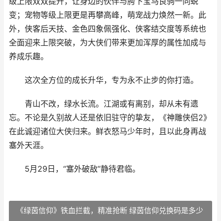
级上限双双提升，让身边的伙伴与胯下宝马良驹一同蜕
变；宠物等级上限更是再攀高峰，萌宠战力焕然一新。此
外，侠客后天技、金色四象佩强化、侠客结交度等系统也
全面迎来上限突破，为大侠们带来更加浑厚的属性加成与
养成乐趣。
这次全方位的成长升华，专为永不止步的你打造。
青山不改，绿水长流。江湖或有离别，却从未有遗
忘。不论是久别故人还是依旧驻守的挚友，《神雕侠侣2》
在此诚迎诸位大侠归来。鲜衣怒马少年时，且以此身再战
塞外天涯。
5月29日，“塞外破敌”静待君临。
《绿茵信仰》铁血拦截，精准抢断 绿茵信仰兑换码是多少