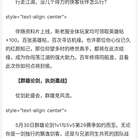
行走江湖，没几个得力的侠客伙伴怎么行？
style="text-align: center">
伴随资料片上线，新老服全体玩家均可领取英雄帖
×100。百张英雄帖，百次寻访机缘。也许那位你心仪已久
的红颜知己，那位仰望多时的绝世高手，都将在此次结
缘，成为你闯荡江湖的强大助力。百年修得同船渡，且看
此次你如何点将封侯。
【群雄论剑，执剑邀战】
仗剑赴盛会，群雄竞风流。
style="text-align: center">
5月30日群雄论剑1v1与5v5第29赛季如约而至。无论
你是一剑独行的飘逸剑客，还是与兄弟同生共死的团队战