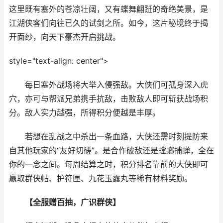
这里既有塞外的苍凉壮阔，又有蝶舞翩跹的奇绝美景，是
江湖侠客们向往已久的试剑之所。如今，这片秘境终于揭
开面纱，向天下豪杰开启挑战。
style="text-align: center">
每日塞外战场将大举入侵强敌。大侠们可孤身深入虎
穴，亦可与帮派兄弟携手抗敌，击败敌人即可斩获战场积
分。敌人实力越强，所得积分便越是丰厚。
若想在乱战之中杀出一条血路，大侠还需时刻提防来
自其他玩家的“友好切磋”。是合作破敌还是螳螂捕蝉，全在
你的一念之间。每周结算之时，积分排名靠前的大侠即可
赢取群侠帖、护符匣、九花玉露丸等稀有材料奖励。
【全服赠百抽，广识群侠】