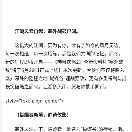
江湖风云再起，塞外战鼓已闻。
这偌大的江湖，因为有你，才有了如今的风月无边。
每一次相逢，每一次历练，都是我们共同的记忆。而今，
新的征程即将开启——《神雕侠侣2》全新资料片“塞外破
敌”将于5月29日正式上线！本次更新，大侠们不仅将踏入
塞外深处的隐秘之地“蝴蝶谷”迎战强敌，更有多重福利与成
长突破随之而来。江湖多风雨，愿与你携手同行。
style="text-align: center">
【蝴蝶谷新境，静待侠影】
塞外风沙之下，隐藏着一处名为“蝴蝶谷”的神秘之地。