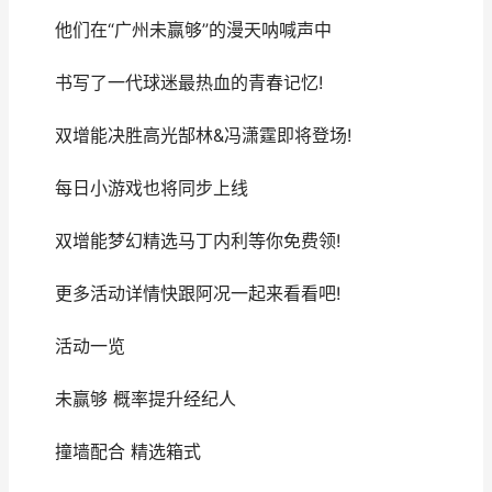
他们在“广州未赢够”的漫天呐喊声中
书写了一代球迷最热血的青春记忆!
双增能决胜高光郜林&冯潇霆即将登场!
每日小游戏也将同步上线
双增能梦幻精选马丁内利等你免费领!
更多活动详情快跟阿况一起来看看吧!
活动一览
未赢够 概率提升经纪人
撞墙配合 精选箱式