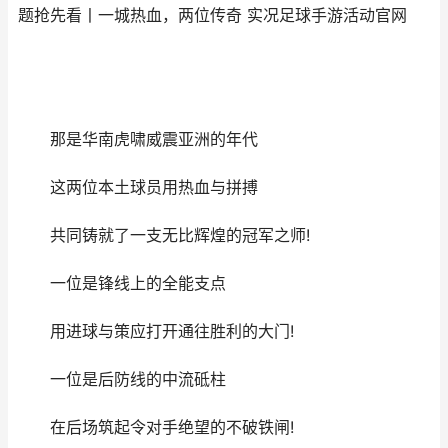
题抢先看丨一城热血，两位传奇 实况足球手游活动官网
那是华南虎啸威震亚洲的年代
这两位本土球员用热血与拼搏
共同铸就了一支无比辉煌的冠军之师!
一位是锋线上的全能支点
用进球与策应打开通往胜利的大门!
一位是后防线的中流砥柱
在后场筑起令对手绝望的不破铁闸!