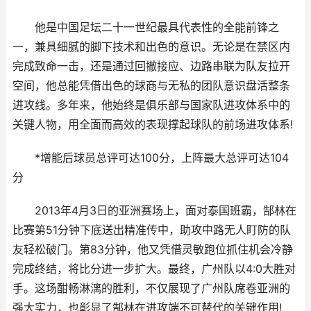
他是中国足坛二十一世纪最具代表性的全能前锋之
一，兼具细腻的脚下技术和出色的意识。无论是在禁区内
完成致命一击，还是通过回撤接应、边路串联为队友拉开
空间，他总能凭借出色的球商与无私的团队意识盘活整条
进攻线。多年来，他始终是俱乐部与国家队进攻体系中的
关键人物，用全面而高效的表现撑起球队的前场进攻体系!
*增能后球员总评可达100分，上阵最大总评可达104
分
2013年4月3日的亚洲赛场上，面对泰国班霸，郜林在
比赛第51分钟下底送出精准传中，助攻中路无人盯防的队
友轻松破门。第83分钟，他又凭借灵敏跑位抓住机会冷静
完成终结，将比分进一步扩大。最终，广州队以4:0大胜对
手。这场酣畅淋漓的胜利，不仅展现了广州队席卷亚洲的
强大实力，也彰显了郜林在进攻端不可替代的关键作用!