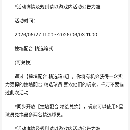
*活动详情及规则请以游戏内活动公告为准
活动时间：
2026/05/27 11:00～2026/06/03 11:00
撞墙配合 精选箱式
(可兑换)
通过【撞墙配合 精选箱式】，你将有机会获得一众实
力强悍的撞墙配合 精选球员!喜欢他们的玩家，千万不要错
过此次活动!
*同步开放【撞墙配合 精选兑换】，玩家可以使用5星
球员兑换最多两名精选球员。
*活动详情及规则请以游戏内活动公告为准