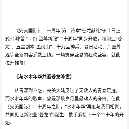
《完美国际》二十周年·第二篇章“苍龙献礼”于今日正
式公测!首个四字至尊新服“二十周年”同步开放，新职业“苍
龙”、五星副本“墨炎山”、十九品神兵、夏日活动、海量外
观等全新内容悉数上线。一场贯穿盛夏的狂欢盛宴，就此
拉开帷幕!
【与水木年华共迎苍龙降世】
从青涩到不惑，完美大陆见证了无数人的青春足迹。
而水木年华的歌声，曾是那段岁月里最动人的旁白。值此
《完美国际》二十周年之际，“水木年华”再度与我们相聚，
共同见证新职业“苍龙”的诞生，携手迎接下一个二十年的开
始。