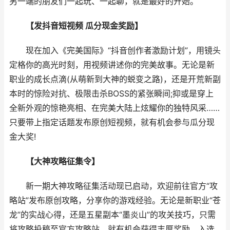
另一端的朋友们一起玩、一起聊，就是最好的开始。
【发抖音短视频 瓜分现金奖励】
现在加入《完美国际》“抖音创作者激励计划”，用镜头
定格你的高光时刻，用视频讲述你的完美故事。无论是新
职业的成长点滴(从萌新到大神的蜕变之路)，还是开荒新副
本时的惊险对抗、极限击杀BOSS的紧张瞬间;抑或是穿上
全新外观的惊艳亮相、在完美大陆上炫耀你的独特风采……
只要带上指定话题发布原创短视频，就有机会参与瓜分现
金大奖!
【大神攻略征集令】
新一期大神攻略征集活动现已启动，欢迎前往官方“攻
略站”发布原创攻略，分享你的游戏经验。无论是新职业“苍
龙”的实战心得，还是五星副本“墨炎山”的攻关技巧，只需
将攻略投稿至官方攻略站，就有机会获得丰厚奖励。入选