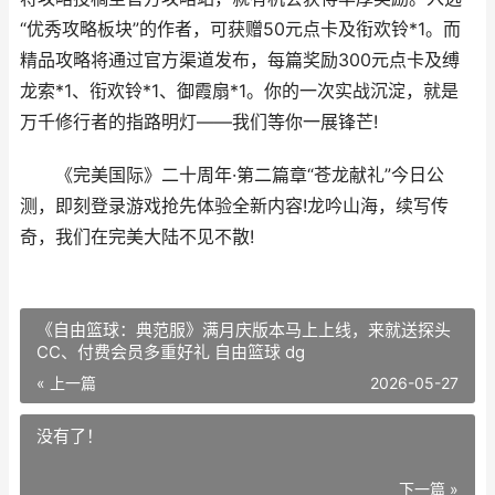
“优秀攻略板块”的作者，可获赠50元点卡及衔欢铃*1。而
精品攻略将通过官方渠道发布，每篇奖励300元点卡及缚
龙索*1、衔欢铃*1、御霞扇*1。你的一次实战沉淀，就是
万千修行者的指路明灯——我们等你一展锋芒!
《完美国际》二十周年·第二篇章“苍龙献礼”今日公
测，即刻登录游戏抢先体验全新内容!龙吟山海，续写传
奇，我们在完美大陆不见不散!
《自由篮球：典范服》满月庆版本马上上线，来就送探头
CC、付费会员多重好礼 自由篮球 dg
« 上一篇
2026-05-27
没有了！
下一篇 »