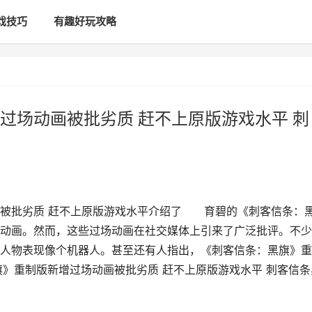
戏技巧
有趣好玩攻略
过场动画被批劣质 赶不上原版游戏水平 刺
画被批劣质 赶不上原版游戏水平介绍了 育碧的《刺客信条：
动画。然而，这些过场动画在社交媒体上引来了广泛批评。不少
人物表现像个机器人。甚至还有人指出，《刺客信条：黑旗》重
旗》重制版新增过场动画被批劣质 赶不上原版游戏水平 刺客信条