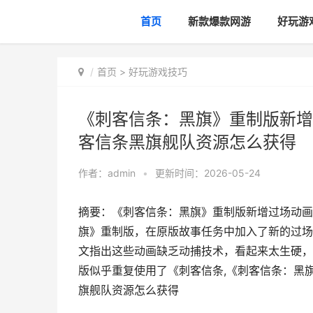
首页
新款爆款网游
好玩游
首页
>
好玩游戏技巧
《刺客信条：黑旗》重制版新增
客信条黑旗舰队资源怎么获得
作者：
admin
•
更新时间：2026-05-24
摘要：《刺客信条：黑旗》重制版新增过场动
旗》重制版，在原版故事任务中加入了新的过场
文指出这些动画缺乏动捕技术，看起来太生硬，
版似乎重复使用了《刺客信条,《刺客信条：黑
旗舰队资源怎么获得