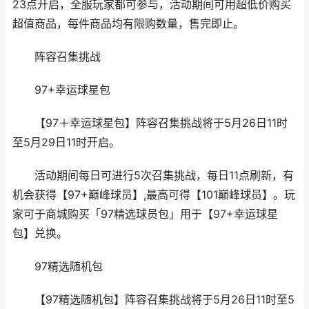
23点开启，全服玩家都可参与，活动期间可用超低价购买
超值商品，每件商品均有限购数量，售完即止。
阵容召集挑战
97+幸运球星包
【97＋幸运球星包】阵容召集挑战将于5月26日11时
至5月29日11时开启。
活动期间每日可进行5次召集挑战，每日11点刷新，有
机会获得【97+巅峰球员】,最高可得【101巅峰球员】。玩
家可于商城购买「97精选球员包」用于【97+幸运球星
包】兑换。
97精选随机包
【97精选随机包】阵容召集挑战将于5月26日11时至5