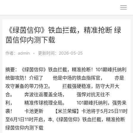
《绿茵信仰》铁血拦截，精准抢断 绿
茵信仰内测下载
作者：
admin
•
更新时间：2026-05-25
摘要：《绿茵信仰》铁血拦截，精准抢断！101巅峰托纳利
统御攻防！介绍了 他是中场的铁血指挥官， 亦是
攻守兼备的带刀侍卫。 拦截强硬稳准，防守大开大
合。 奔波往返覆盖全场， 强悍对抗无往不
利， 精准传球梳理全局。 101巅峰托纳利，强势来
袭！ 卡池更新 【米兰荣耀】卡池将于5月25日11时
至6月1日11时开启，本,《绿茵信仰》铁血拦截，精准抢断
绿茵信仰内测下载