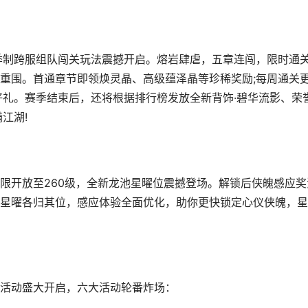
制跨服组队闯关玩法震撼开启。熔岩肆虐，五章连闯，限时通
重围。首通章节即领焕灵晶、高级蕴泽晶等珍稀奖励;每周通关
好礼。赛季结束后，还将根据排行榜发放全新背饰·碧华流影、荣
江湖!
开放至260级，全新龙池星曜位震撼登场。解锁后侠魄感应奖
星曜各归其位，感应体验全面优化，助你更快锁定心仪侠魄，星
活动盛大开启，六大活动轮番炸场：