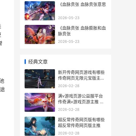
《血脉贲张 血脉贲张意思
2026-05-23
关
《血脉贲张 血脉膨胀和血
脉贲张
更
2026-05-23
誉
经典文章
新开传奇网页游戏有哪些
传奇网页无限元宝版主推
池
新开传奇网页游戏叫什么
2026-02-28
途
满v游戏页游公益服平台
传奇满v游戏页游主推 上
线满v页游
2026-02-28
超反常传奇网页版有哪些
超反常传奇网页版主推
2026-02-28