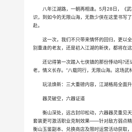
八年江湖路，一朝再相逢。5月28日，《武林
识，到如今的无限山海，无数少侠在这里书写了
赴。
这一次，我们不只带来情怀的回归，更以全新
别重逢的老友，还是初入江湖的新侠，都将在这
还记得第一次踏入七侠镇的那份悸动吗?还记
老，情义长存。“八载同行，无限山海。这场武
玩法焕新：三大重磅内容，江湖格局全面升
器灵破空，六器证道
衡山深处，远古封印松动，六器器灵重见天日
套装更可激活职业克制效果——针对敌方弱点精
衡山玉鉴副本、兑换商店及限时运营活动获取，