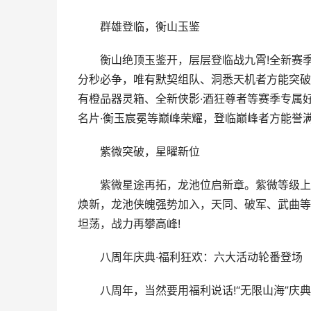
群雄登临，衡山玉鉴
衡山绝顶玉鉴开，层层登临战九霄!全新赛季
分秒必争，唯有默契组队、洞悉天机者方能突破
有橙品器灵箱、全新侠影·酒狂尊者等赛季专属
名片·衡玉宸冕等巅峰荣耀，登临巅峰者方能誉满
紫微突破，星曜新位
紫微星途再拓，龙池位启新章。紫微等级上限
焕新，龙池侠魄强势加入，天同、破军、武曲等
坦荡，战力再攀高峰!
八周年庆典·福利狂欢：六大活动轮番登场
八周年，当然要用福利说话!“无限山海”庆典