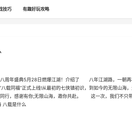
戏技巧
有趣好玩攻略
么
八周年盛典5月28日燃爆江湖！介绍了 八年江湖路，一朝再
“八载同福”正式上线!从最初的七侠镇初识，到如今的无限山海，
载同行，感谢有你;无限山海，邀你共赴。 这一次，我们不只
 八载是什么