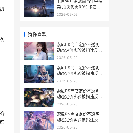
卡普空开始Steam年中特
卖 顶尖优惠90% 卡普空
初
中文dlc
2026-05-26
猜你喜欢
久
索尼PS商店定价不透明
动态定价实验被指违反欧
盟消费者法 索尼官网预订
2026-05-23
ps5
索尼PS商店定价不透明
动态定价实验被指违反欧
盟消费者法 索尼ps商城
2026-05-23
索尼PS商店定价不透明
动态定价实验被指违反欧
盟消费者法 索尼ps商店定
2026-05-23
价方法
齐
索尼PS商店定价不透明
动态定价实验被指违反欧
过
盟消费者法 索尼ps商店
2026-05-23
app