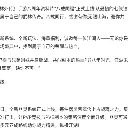
外传》手游八周年资料片“八载同福”正式上线!从最初的七侠镇
属于自己的武林传奇。八载同行，感谢有你;无限山海，邀你共
系统、全新玩法、海量福利，诚邀每一位江湖人——无论你是
场盛典中，找到属于自己的荣耀与热血。
得与兄弟姐妹并肩鏖战、共闯副本的热血吗?八年时光，江湖未
林盛宴，缺你不可。”
级
。全新器灵系统正式上线，每件器灵皆蕴含上古战魂之力。集
准打击，让PVP竞技与PVE副本的策略深度全面升级。器灵可通
多元养成路线助你战力精进，纵横江湖!