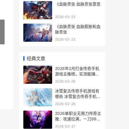
《血脉贲张 血脉贲张意思
2026-05-23
《血脉贲张 血脉膨胀和血
脉贲张
»
2026-05-23
经典文章
2026年2月打金传奇手机
游戏主推榜，实测能赚米
的良心版本 “打金传奇”
2026-02-28
冰雪复古传奇手机游戏有
哪些 冰雪复古传奇手机游
戏主推 冰雪复古传奇手游
2026-02-28
自带交易下载
2026单职业无限刀传奇主
推：攻速拉满，一刀999
爽感尝试 单职业手游无赦
2026-03-27