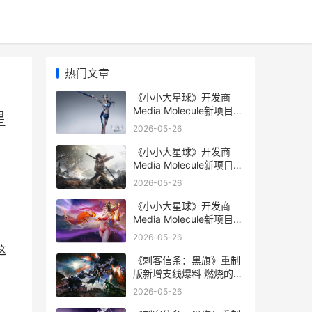
热门文章
《小小大星球》开发商
Media Molecule新项目泄
星
露 疑似放开世界 小小大
2026-05-26
星球vita
《小小大星球》开发商
Media Molecule新项目泄
露 疑似放开世界 小小大
2026-05-26
星球游戏视频
《小小大星球》开发商
Media Molecule新项目泄
露 疑似放开世界 小小大
2026-05-26
星球剧情
这
《刺客信条：黑旗》重制
版新增支线爆料 燃烧的宝
藏船 刺客信条黑旗重制版
2026-05-26