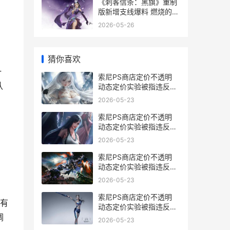
《刺客信条：黑旗》重制
版新增支线爆料 燃烧的宝
藏船 刺客信条黑旗重置
2026-05-26
猜你喜欢
一
索尼PS商店定价不透明
认
动态定价实验被指违反欧
盟消费者法 索尼官网预订
2026-05-23
ps5
索尼PS商店定价不透明
，
动态定价实验被指违反欧
盟消费者法 索尼ps商城
2026-05-23
索尼PS商店定价不透明
、
动态定价实验被指违反欧
盟消费者法 索尼ps商店定
。
2026-05-23
价方法
索尼PS商店定价不透明
，有
动态定价实验被指违反欧
盟消费者法 索尼ps商店
调
2026-05-23
app