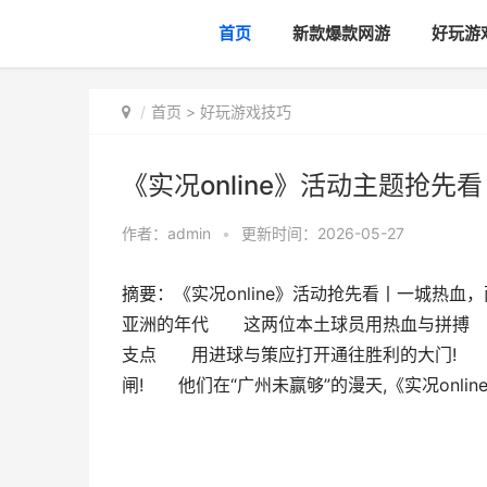
首页
新款爆款网游
好玩游
首页
>
好玩游戏技巧
《实况online》活动主题抢先
作者：
admin
•
更新时间：2026-05-27
摘要：《实况online》活动抢先看丨一城
亚洲的年代 这两位本土球员用热血与拼搏 
支点 用进球与策应打开通往胜利的大门! 
闸! 他们在“广州未赢够”的漫天,《实况onli