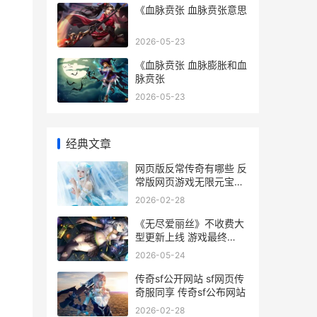
《血脉贲张 血脉贲张意思
2026-05-23
《血脉贲张 血脉膨胀和血
脉贲张
2026-05-23
经典文章
网页版反常传奇有哪些 反
常版网页游戏无限元宝主
推 传奇网页版手游
2026-02-28
《无尽爱丽丝》不收费大
型更新上线 游戏最终
BOSS登场 无尽的爱百科
2026-05-24
传奇sf公开网站 sf网页传
奇服同享 传奇sf公布网站
2026-02-28