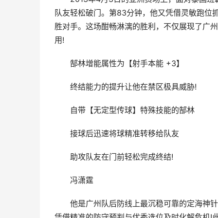
队友轻松破门。第83分钟，他又凭借灵敏跑位
胜对手。这场酣畅淋漓的胜利，不仅展现了广州
用!
郜林增能属性为【射手本能 +3】
终结能力的提升让他在禁区极具威胁!
自带【无定型传球】特殊技能的郜林
接球后迅速将球精准转移给队友
助攻队友在门前轻松完成终结!
冯潇霆
他是广州队后防线上最沉稳可靠的定海神针，
凭借精准的防守预判与优秀选位及时化解危机!