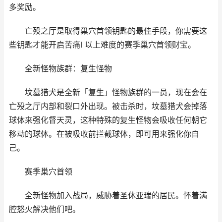
多奖励。
亡殁之厅是取得巢穴首领钥匙的最佳手段，你需要这
些钥匙才能开启苦痛I 以上难度的赛季巢穴首领财宝。
全新怪物族群：复生怪物
坟墓猎犬是全新「复生」怪物族群的一员，现在会在
亡殁之厅内部和裂口外出现。被击杀时，坟墓猎犬会掉落
球体来强化督天灵，这种特殊的复生怪物会吸收任何朝它
移动的球体。在被吸收前拦截球体，即可用来强化你自
己。
赛季巢穴首领
全新怪物加入战局，威胁着圣休亚瑞的居民。怀着满
腔怒火解决他们吧。