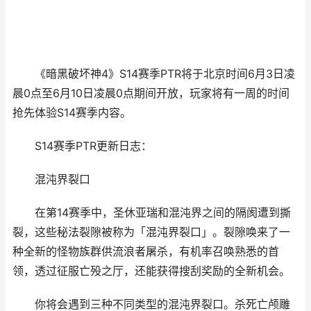
《暗黑破坏神4》S14赛季PTR将于北京时间6月3日凌
晨0点至6月10日凌晨0点期间开放，玩家将有一周的时间
抢先体验S14赛季内容。
S14赛季PTR更新日志：
混沌界裂口
在第14赛季中，圣休亚瑞和混沌界之间的隔阂遭到撕
裂，这些秘法裂隙被称为「混沌界裂口」。裂隙唤来了一
种全新的怪物族群供流浪者屠杀，有机率召唤熟悉的首
领，透过征服亡殁之厅，还能获得搜刮奖励的全新机会。
你将会遇到三种不同类型的混沌界裂口。杀死亡颅雕