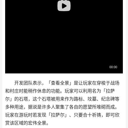
开发团队表示，「查看全景」是让玩家在穿梭于战场
和村庄时能稍作休息的功能。玩家可以利用名为「拉萨
尔」的石塔，这个石塔被用来作为路标、坟墓、纪念碑等
多种用途，据说是许多人聚集了各自的愿望所堆砌而成。
玩家在游玩时若发现「拉萨尔」、只要合十祈祷，即可欣
赏该区域的宏伟全景。