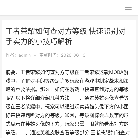
王者荣耀如何查对方等级 快速识别对
手实力的小技巧解析
作者：
admin
•
更新时间：2026-06-13
摘要：王者荣耀如何查对方等级在王者荣耀这款MOBA游
戏中，了解对手的等级是许多玩家在游戏中制定战术和策
略的重要依据。那么，如何在游戏中快速查到对方的等级
呢？以下将详细介绍几种方法。一、通过英雄头像查看等
级在王者荣耀中，玩家可以通过观察英雄头像下方的小图
标来快速判断对方的等级。通常，等级图标会以数字的形
式显示在英雄头像的下方，玩家只需一眼就能看出对方的
等级。二、通过英雄皮肤查看等级部分,王者荣耀如何查对