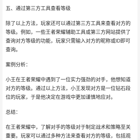
五、通过第三方工具查看等级
除了以上方法，玩家还可以通过第三方工具来查看对方的
等级。例如，一些王者荣耀辅助工具或第三方网站提供了
查询对方等级的功能，玩家只需输入对方的昵称或ID即可
查询。
案例分析：
小王在王者荣耀中遇到了一位实力强劲的对手，他想知道
对方的等级。通过以上方法，小王发现对方是一位钻石段
位的玩家，于是他决定在游戏中更加谨慎地应对。
总结：
在王者荣耀中，了解对手的等级对于制定战术和策略至关
重要。玩家可以通过多种方法来查看对方的等级，包括观