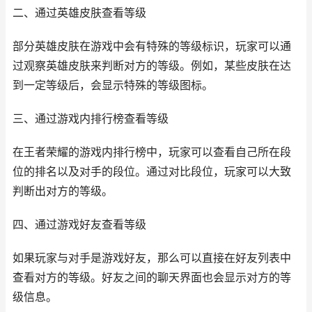
二、通过英雄皮肤查看等级
部分英雄皮肤在游戏中会有特殊的等级标识，玩家可以通
过观察英雄皮肤来判断对方的等级。例如，某些皮肤在达
到一定等级后，会显示特殊的等级图标。
三、通过游戏内排行榜查看等级
在王者荣耀的游戏内排行榜中，玩家可以查看自己所在段
位的排名以及对手的段位。通过对比段位，玩家可以大致
判断出对方的等级。
四、通过游戏好友查看等级
如果玩家与对手是游戏好友，那么可以直接在好友列表中
查看对方的等级。好友之间的聊天界面也会显示对方的等
级信息。