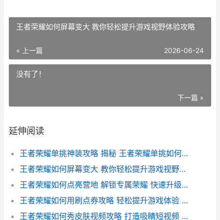
王者荣耀如何屏幕变大 教你轻松提升游戏视野体验攻略
« 上一篇
2026-06-24
没有了！
下一篇 »
延伸阅读
王者荣耀单挑神装攻略 揭秘 王者荣耀单挑如何出 最佳装备搭配技巧
王者荣耀如何屏幕变大 教你轻松提升游戏视野体验攻略
王者荣耀如何点亮营地 解锁专属荣耀 快速升级攻略全解析
王者荣耀如何用刷点券攻略 轻松提升游戏体验 点券无限畅享
王者荣耀如何秀皮肤视频攻略 打造吸睛短视频 轻松成为游戏达人