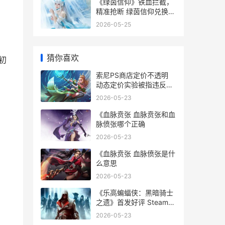
《绿茵信仰》铁血拦截，
精准抢断 绿茵信仰兑换码
是多少
2026-05-25
猜你喜欢
初
索尼PS商店定价不透明
动态定价实验被指违反欧
盟消费者法 索尼ps门店
2026-05-23
《血脉贲张 血脉贲张和血
脉偾张哪个正确
2026-05-23
《血脉贲张 血脉偾张是什
么意思
2026-05-23
《乐高蝙蝠侠：黑暗骑士
之遗》首发好评 Steam在
线超3万 乐高蝙蝠侠大电
2026-05-23
影免费观看完整版