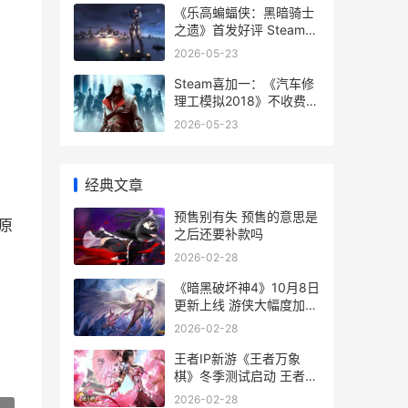
《乐高蝙蝠侠：黑暗骑士
之遗》首发好评 Steam在
线超3万 乐高蝙蝠侠大电
2026-05-23
影
Steam喜加一：《汽车修
理工模拟2018》不收费领
取 steam喜加一最新消息
2026-05-23
经典文章
预售别有失 预售的意思是
原
之后还要补款吗
2026-02-28
《暗黑破坏神4》10月8日
更新上线 游侠大幅度加强
暗黑破坏神4配置要求
2026-02-28
王者IP新游《王者万象
棋》冬季测试启动 王者荣
耀新款游戏
2026-02-28