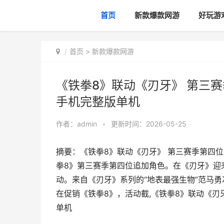
首页
新款爆款网游
好玩游
首页
>
新款爆款网游
《铁拳8》联动《刃牙》 第三
手机完整版单机
作者：
admin
•
更新时间：2026-05-25
摘要：《铁拳8》联动《刃牙》 第三赛季第四
拳8》第三赛季第四位追加角色。在《刃牙》迎
动。来自《刃牙》系列的“地表最强生物”范马勇
在促销《铁拳8》，活动截,《铁拳8》联动《刃
单机