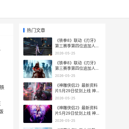
热门文章
《铁拳8》联动《刃牙》
第三赛季第四位追加人物
8
公开：范马勇次郎 铁拳8
2026-05-25
手机完整版单机
《铁拳8》联动《刃牙》
第三赛季第四位追加人物
公开：范马勇次郎 铁拳8
2026-05-25
宣传片
《神雕侠侣2》最新资料
铁
片5月29日仗剑上线 神雕
侠侣2018版为什么不播
2026-05-25
正
《神雕侠侣2》最新资料
版
片5月29日仗剑上线 神雕
侠侣2019版为什么没播
2026-05-25