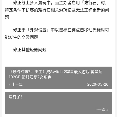
修正线上多人游玩中，当主办者启用「难行石」时，
特定条件下访客的难行石相关游玩记录无法正确更新的问
题
修正于「外观设置」中以鼠标左键点击移动光标时可
能发生的崩溃问题
修正其他轻微问题
《最终幻想7：重生》成Switch 2容量最大游戏 容量超
102GB 最终幻想7女角色
« 上一篇
2026-05-26
没有了！
下一篇 »