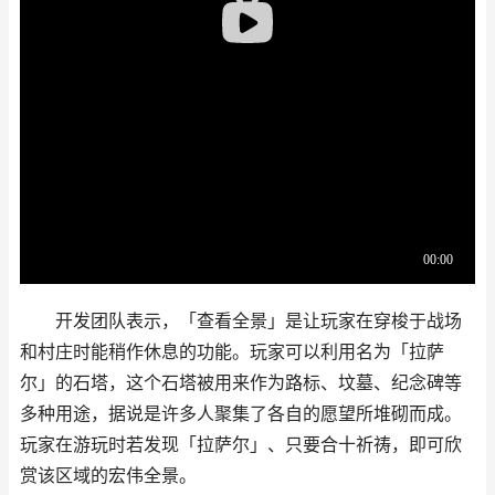
开发团队表示，「查看全景」是让玩家在穿梭于战场
和村庄时能稍作休息的功能。玩家可以利用名为「拉萨
尔」的石塔，这个石塔被用来作为路标、坟墓、纪念碑等
多种用途，据说是许多人聚集了各自的愿望所堆砌而成。
玩家在游玩时若发现「拉萨尔」、只要合十祈祷，即可欣
赏该区域的宏伟全景。