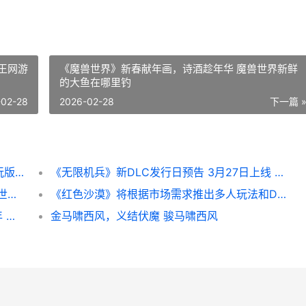
王网游
《魔兽世界》新春献年画，诗酒趁年华 魔兽世界新鲜
的大鱼在哪里钓
-02-28
2026-02-28
下一篇 
万马奔腾，策略开局——《九格生死战》试玩版新春上线 万马奔腾的上联是什么
《无限机兵》新DLC发行日预告 3月27日上线 无限机兵发售日期
《魔兽世界》新春献年画，诗酒趁年华 魔兽世界新鲜的大鱼在哪里钓
《红色沙漠》将根据市场需求推出多人玩法和DLC 红色沙漠吧
《兵王ol》金马昂首唤春来，垂钓军乐庆丰年 兵王网游黄了吗?
金马啸西风，义结伏魔 骏马啸西风