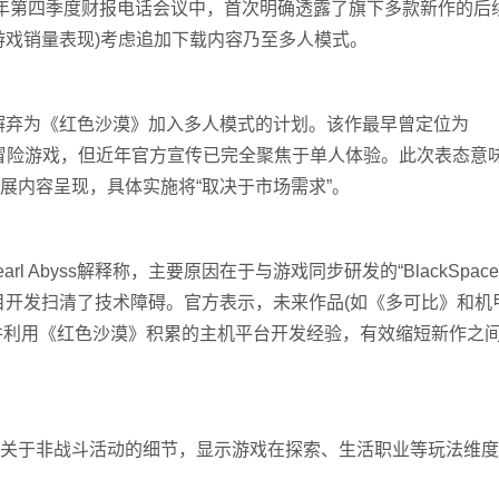
2025年第四季度财报电话会议中，首次明确透露了旗下多款新作的后
游戏销量表现)考虑追加下载内容乃至多人模式。
未完全摒弃为《红色沙漠》加入多人模式的计划。该作最早曾定位为
冒险游戏，但近年官方宣传已完全聚焦于单人体验。此次表态意
展内容呈现，具体实施将“取决于市场需求”。
 Abyss解释称，主要原因在于与游戏同步研发的“BlackSpac
目开发扫清了技术障碍。官方表示，未来作品(如《多可比》和机
间，并利用《红色沙漠》积累的主机平台开发经验，有效缩短新作之
关于非战斗活动的细节，显示游戏在探索、生活职业等玩法维度