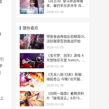
《兵王ol》金马昂首唤春
续
来，垂钓军乐庆丰年 兵王
网游黄了吗?
2026-02-28
猜你喜欢
味
悍匪泰迪再临反恐精英OL
活跃徽章签到挑战开始
2026-02-28
《宝可梦：冠军》游戏 4
e引
月登陆任天堂 Switch，手
机版夏季上线 宝可梦冠军
甲
2026-02-28
下载
间
《天龙八部·归来》新服：
缘起苍山 今晚7点开服，
瓜分近300万元宝+绑元
2026-02-28
《天龙八部·归来》免费观
看
《剑网一端游》暑期资料
片「破境凌云」8月15日
上
上线，退隐大侠回归享唯
2026-02-28
一福利 剑网一百度百科