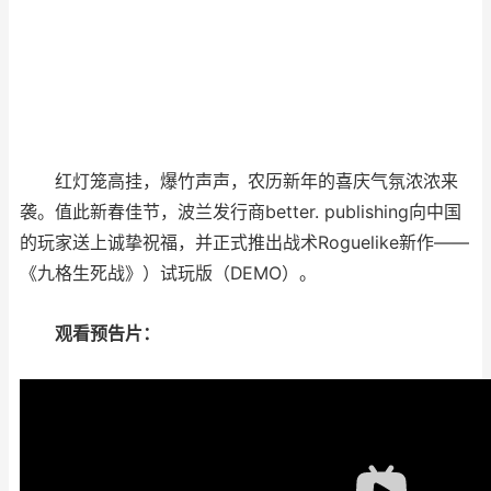
红灯笼高挂，爆竹声声，农历新年的喜庆气氛浓浓来
袭。值此新春佳节，波兰发行商
better. publishing
向中国
的玩家送上诚挚祝福，并正式推出战术
Roguelike
新作
——
《九格生死战》）试玩版（
DEMO
）。
观看预告片：