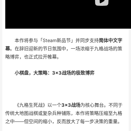
本作将参与「
Steam
新品节」并同步支持
简体中文字
幕
。在辞旧迎新的节日氛围中，一场浓缩于九格战场的策
略博弈，也正式拉开帷幕。
小棋盘，大策略：
3×3
战场的极致博弈
《九格生死战》以一个
3×3
战场
为核心舞台。不同于
传统大地图战棋或复杂兵种铺陈，本作将策略压缩至九格
之中
——
但空间的缩小，反而放大了每一步决策的重量。