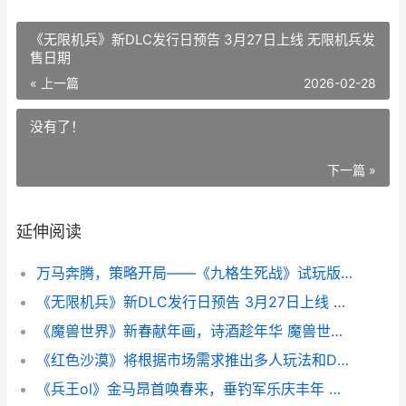
《无限机兵》新DLC发行日预告 3月27日上线 无限机兵发
售日期
« 上一篇
2026-02-28
没有了！
下一篇 »
延伸阅读
万马奔腾，策略开局——《九格生死战》试玩版新春上线 万马奔腾的上联是什么
《无限机兵》新DLC发行日预告 3月27日上线 无限机兵发售日期
《魔兽世界》新春献年画，诗酒趁年华 魔兽世界新鲜的大鱼在哪里钓
《红色沙漠》将根据市场需求推出多人玩法和DLC 红色沙漠吧
《兵王ol》金马昂首唤春来，垂钓军乐庆丰年 兵王网游黄了吗?