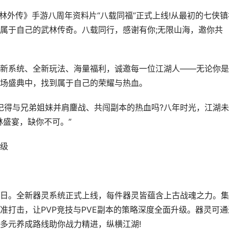
外传》手游八周年资料片“八载同福”正式上线!从最初的七侠镇
属于自己的武林传奇。八载同行，感谢有你;无限山海，邀你共
系统、全新玩法、海量福利，诚邀每一位江湖人——无论你是
场盛典中，找到属于自己的荣耀与热血。
得与兄弟姐妹并肩鏖战、共闯副本的热血吗?八年时光，江湖未
林盛宴，缺你不可。”
级
。全新器灵系统正式上线，每件器灵皆蕴含上古战魂之力。集
准打击，让PVP竞技与PVE副本的策略深度全面升级。器灵可通
多元养成路线助你战力精进，纵横江湖!