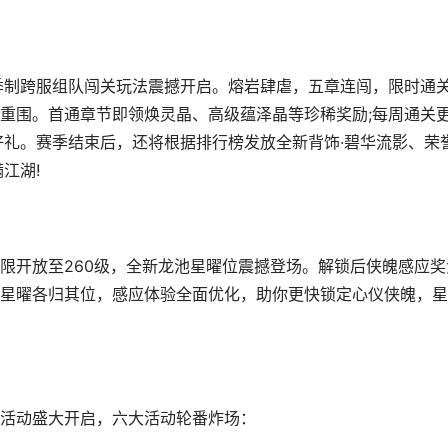
制跨服组队闯关玩法震撼开启。熔岩肆虐，五章连闯，限时通
重围。首通章节即领焕灵晶、高级蕴泽晶等珍稀奖励;每周通关
好礼。赛季结束后，还将根据排行榜发放全新背饰·碧华流影、荣
江湖!
开放至260级，全新龙池星曜位震撼登场。解锁后侠魄感应奖
星曜各归其位，感应体验全面优化，助你更快锁定心仪侠魄，星
活动盛大开启，六大活动轮番炸场：