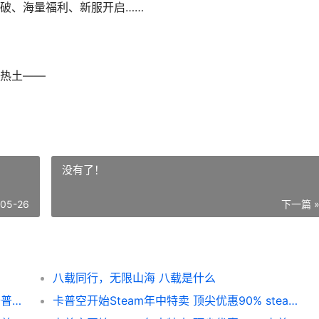
破、海量福利、新服开启……
热土——
没有了！
-05-26
下一篇 
八载同行，无限山海 八载是什么
卡普空开始Steam年中特卖 顶尖优惠90% 卡普空steam游戏
卡普空开始Steam年中特卖 顶尖优惠90% steam卡普空合集