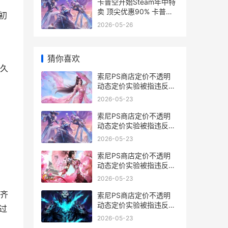
卡普空开始Steam年中特
卖 顶尖优惠90% 卡普空
初
经典游戏合集
2026-05-26
猜你喜欢
久
索尼PS商店定价不透明
动态定价实验被指违反欧
盟消费者法 索尼官网预订
2026-05-23
ps5
索尼PS商店定价不透明
动态定价实验被指违反欧
盟消费者法 索尼ps商城
2026-05-23
索尼PS商店定价不透明
动态定价实验被指违反欧
盟消费者法 索尼ps商店定
2026-05-23
价方法
齐
索尼PS商店定价不透明
动态定价实验被指违反欧
过
盟消费者法 索尼ps商店
2026-05-23
app