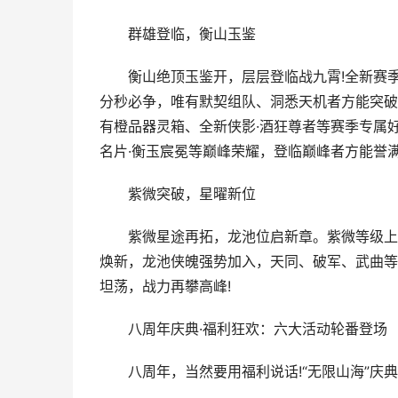
群雄登临，衡山玉鉴
衡山绝顶玉鉴开，层层登临战九霄!全新赛季
分秒必争，唯有默契组队、洞悉天机者方能突破
有橙品器灵箱、全新侠影·酒狂尊者等赛季专属
名片·衡玉宸冕等巅峰荣耀，登临巅峰者方能誉满
紫微突破，星曜新位
紫微星途再拓，龙池位启新章。紫微等级上限
焕新，龙池侠魄强势加入，天同、破军、武曲等
坦荡，战力再攀高峰!
八周年庆典·福利狂欢：六大活动轮番登场
八周年，当然要用福利说话!“无限山海”庆典