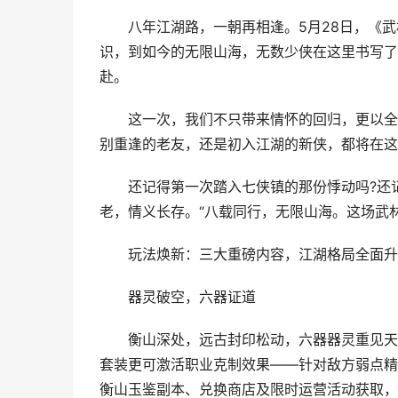
八年江湖路，一朝再相逢。5月28日，《武林
识，到如今的无限山海，无数少侠在这里书写了
赴。
这一次，我们不只带来情怀的回归，更以全新
别重逢的老友，还是初入江湖的新侠，都将在这
还记得第一次踏入七侠镇的那份悸动吗?还记
老，情义长存。“八载同行，无限山海。这场武
玩法焕新：三大重磅内容，江湖格局全面升
器灵破空，六器证道
衡山深处，远古封印松动，六器器灵重见天日
套装更可激活职业克制效果——针对敌方弱点精
衡山玉鉴副本、兑换商店及限时运营活动获取，