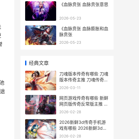
《血脉贲张 血脉贲张意思
2026-05-23
关
《血脉贲张 血脉膨胀和血
脉贲张
更
2026-05-23
誉
经典文章
刀魂版本传奇有哪些 刀魂
版本传奇主推 刀魂传奇最
池
强阵容
2026-03-11
途
网页游戏传奇有哪些 新鲜
网页版传奇反常版主推 网
页传奇哪个好
2026-02-28
2026新鲜3d传奇手机游
戏有哪些 2026新鲜3d传
奇手机游戏主推 3d传奇
2026-02-28