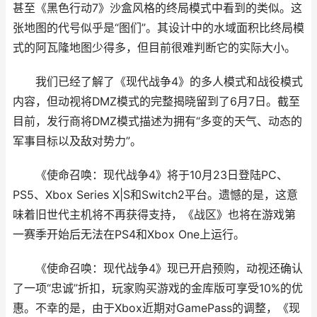
甚至《黑色行动7》沙盒风格的终局模式中看到的类似。这
张地图的代号似乎是“图们”。其设计中的水域面积比终局模
式的阿瓦隆地图少得多，但目前很难判断它的实际大小。
我们已经了解了《现代战争4》的多人模式和战役模式
内容，但动视将DMZ模式的完整揭晓留到了6月7日。截至
目前，发行商将DMZ模式描述为拥有“多变的天气、动态的
军事目标以及敌对势力”。
《使命召唤：现代战争4》将于10月23日登陆PC、
PS5、Xbox Series X|S和Switch2平台。遗憾的是，这意
味着旧世代主机将不再获得支持，《战区》也将在游戏第
一赛季开始后无法在PS4和Xbox One上运行。
《使命召唤：现代战争4》现已开启预购，动视还确认
了一项“忠诚”折扣，玩家购买游戏的金库版可享受10%的优
惠。不幸的是，由于Xbox近期对GamePass的调整，《现