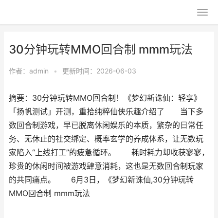
30分钟玩转MMO回合制 mmm玩法
作者：
admin
•
更新时间：2026-06-03
摘要：30分钟玩转MMO回合制！《梦幻新诛仙：轻享》
「扬帆测试」开测，重拾纯粹仙侠乐趣介绍了 当下多
数回合制游戏，早已脱离休闲娱乐的本质，繁杂的日常任
务、无休止的社交绑定、概率玄学的养成体系，让无数玩
家陷入“上线打工”的疲惫循环。 耗时耗力却收获寥寥，
珍贵的休闲时间被游戏肆意消耗，这也是无数回合制玩家
的共同痛点。 6月3日，《梦幻新诛仙,30分钟玩转
MMO回合制 mmm玩法