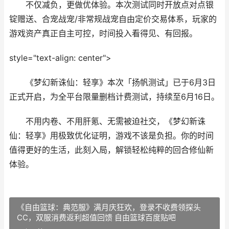
不仅减负，更做优体验。本次测试同时开放点对点银
锭赠送、合宠战宠/非常规战宠自由定价交易体系，玩家的
游戏资产真正自主可控，时间投入看得见、有回报。
style="text-align: center">
《梦幻新诛仙：轻享》本次「扬帆测试」已于6月3日
正式开启，为全平台限量删档计费测试，持续至6月16日。
不用内卷、不用肝氪、无需被迫社交，《梦幻新诛
仙：轻享》用极致优化证明，游戏不该是负担。你的时间
值得更好的生活，此刻入局，解锁轻松纯粹的回合修仙新
体验。
《自由篮球：典范服》满月庆狂欢，登录不收费领探头
CC，双服消费返利超值回馈 自由篮球百度贴吧