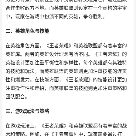
合作击败敌方基地。而英雄联盟则设定在一个虚构的宇宙
中，玩家在游戏中扮演不同的英雄，争夺胜利。
二、英雄角色与技能
在英雄角色方面，《王者荣耀》和英雄联盟都有着丰富的
英雄库。两者的英雄设计理念有所不同。《王者荣耀》的
英雄设计更加注重平衡性和多样性，每个英雄都有其独特
的技能和玩法。而英雄联盟的英雄则更加注重技能的连贯
性和爆发力。在技能方面，《王者荣耀》的技能设计更加
注重操作性和连招，而英雄联盟的技能则更加注重策略和
团队配合。
三、游戏玩法与策略
在游戏玩法上，《王者荣耀》和英雄联盟都有着丰富的战
术和策略。例如，在《王者荣耀》中，玩家需要通过打