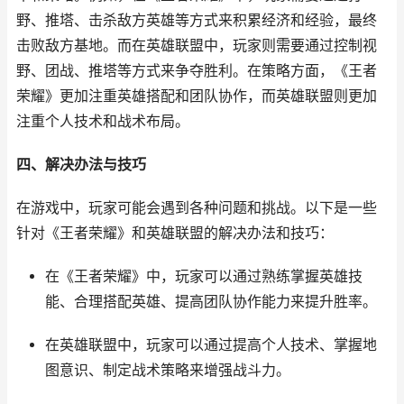
野、推塔、击杀敌方英雄等方式来积累经济和经验，最终
击败敌方基地。而在英雄联盟中，玩家则需要通过控制视
野、团战、推塔等方式来争夺胜利。在策略方面，《王者
荣耀》更加注重英雄搭配和团队协作，而英雄联盟则更加
注重个人技术和战术布局。
四、解决办法与技巧
在游戏中，玩家可能会遇到各种问题和挑战。以下是一些
针对《王者荣耀》和英雄联盟的解决办法和技巧：
在《王者荣耀》中，玩家可以通过熟练掌握英雄技
能、合理搭配英雄、提高团队协作能力来提升胜率。
在英雄联盟中，玩家可以通过提高个人技术、掌握地
图意识、制定战术策略来增强战斗力。