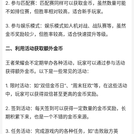
2. 参与匹配赛：匹配赛同样可以获取金币，虽然数量可能
不如排位赛，但胜率相对较高，适合新手玩家。
3. 参与娱乐模式：娱乐模式如人机对战、战队赛等，虽然
金币奖励较少，但胜率较高，适合快速提升等级。
二、利用活动获取额外金币
王者荣耀会不定期举办各种活动，玩家可以通过参与活动
获得额外金币。以下是一些常见的活动：
1. 限时活动：如“双倍金币日”、“周末狂欢”等，在这些活动
中，玩家可以获得双倍甚至更高的金币奖励。
2. 签到活动：每天签到可以获得一定数量的金币奖励，长
期积累下来，也是一个不错的金币来源。
3. 任务活动：完成游戏内的各种任务，如“击败敌方英