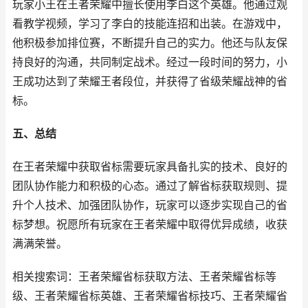
玩家小王在王者荣耀中擅长使用李白这个英雄。他通过观
看教学视频，学习了李白的技能连招和出装。在游戏中，
他积极参加排位赛，不断提升自己的实力。他还与队友保
持良好的沟通，共同制定战术。经过一段时间的努力，小
王成功达到了荣耀王者段位，并获得了省级荣耀战神的省
标。
五、总结
在王者荣耀中获取省标需要玩家具备扎实的技术、良好的
团队协作能力和积极的心态。通过了解省标获取规则、提
升个人技术、加强团队协作，玩家可以逐步实现自己的省
标梦想。祝愿所有玩家在王者荣耀中取得优异成绩，收获
满满荣誉。
相关搜索词：王者荣耀省标获取方法、王者荣耀省标等
级、王者荣耀省标英雄、王者荣耀省标技巧、王者荣耀省