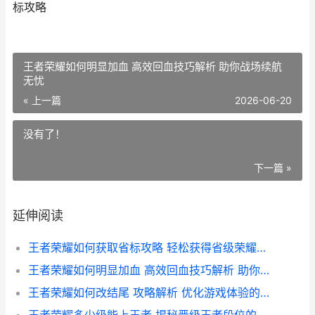
标攻略
王者荣耀如何明显加血 高效回血技巧解析 助你战场续航
无忧
« 上一篇
2026-06-20
没有了！
下一篇 »
延伸阅读
王者荣耀如何获取省标攻略 轻松获得省级荣耀称号全解析
王者荣耀如何明显加血 高效回血技巧解析 助你战场续航无忧
王者荣耀如何改结尾 攻略解析 优化游戏体验的必备技巧