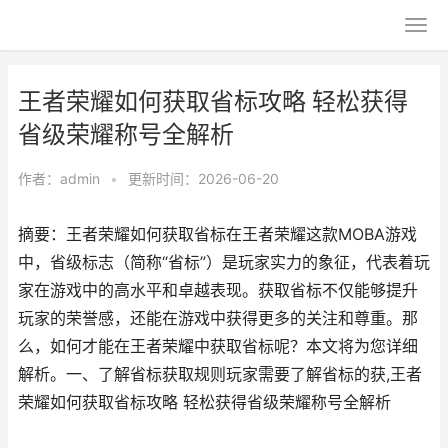
王者荣耀如何获取省标攻略 轻松获得
省级荣耀称号全解析
作者：
admin
•
更新时间：2026-06-20
摘要：王者荣耀如何获取省标在王者荣耀这款MOBA游戏
中，省级标志（简称“省标”）是玩家实力的象征，代表着玩
家在游戏中的高水平和卓越表现。获取省标不仅能够提升
玩家的荣誉感，还能在游戏中获得更多的关注和尊重。那
么，如何才能在王者荣耀中获取省标呢？本文将为您详细
解析。一、了解省标获取规则玩家需要了解省标的获,王者
荣耀如何获取省标攻略 轻松获得省级荣耀称号全解析