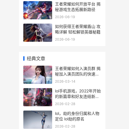
王者荣耀如何开放平台 揭
秘游戏生态拓展新路径
2026-06-19
如何获得王者荣耀盾山 攻
略详解 轻松解锁英雄秘籍
2026-06-19
经典文章
王者荣耀如何入演员群 揭
秘加入演员团队的快速通
道
2026-03-14
lol手机游戏，2022年开始
的新篇章和好友连结新篇
章 lol手机版游戏叫什么
2026-02-28
lol，劫的身份归属和人物
定位 lol劫的原名
2026-02-28