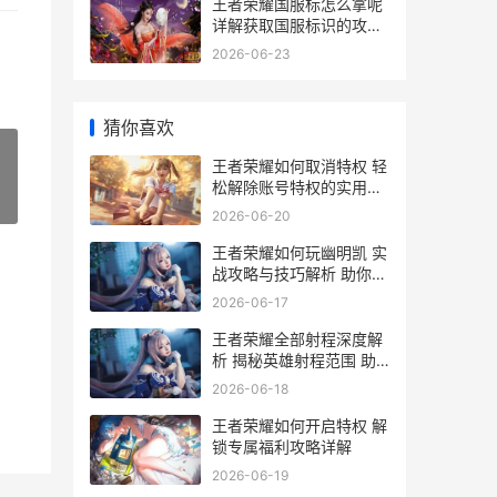
王者荣耀国服标怎么拿呢
详解获取国服标识的攻略
与技巧
2026-06-23
猜你喜欢
王者荣耀如何取消特权 轻
松解除账号特权的实用指
»
南
2026-06-20
王者荣耀如何玩幽明凯 实
战攻略与技巧解析 助你轻
松上分
2026-06-17
王者荣耀全部射程深度解
析 揭秘英雄射程范围 助
你精准定位对抗
2026-06-18
王者荣耀如何开启特权 解
锁专属福利攻略详解
2026-06-19