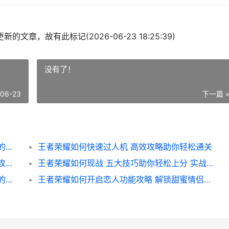
的文章，故有此标记(2026-06-23 18:25:39)
没有了！
-06-23
下一篇 
王者荣耀如何改色情名称攻略 轻松一招让你的游戏昵称更健康
王者荣耀如何快速过人机 高效攻略助你轻松通关
王者荣耀如何要改名卡 轻松获取专属昵称的攻略指南
王者荣耀如何现战 五大技巧助你轻松上分 实战解析攻略
王者荣耀国服标怎么拿呢 详解获取国服标识的攻略与技巧
王者荣耀如何开启恋人功能攻略 解锁甜蜜情侣模式教程