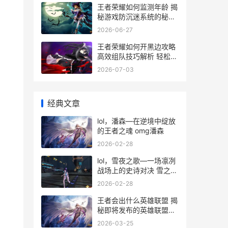
王者荣耀如何监测年龄 揭
秘游戏防沉迷系统的秘密
操作
2026-06-27
王者荣耀如何开黑边攻略
高效组队技巧解析 轻松提
升团队战斗力
2026-07-03
经典文章
lol，潘森—在逆境中绽放
的王者之魂 omg潘森
2026-02-28
lol，雪夜之歌—一场凛冽
战场上的史诗对决 雪之夜
纯音乐
2026-02-28
王者会出什么英雄联盟 揭
秘即将发布的英雄联盟联
动王者系列新英雄
2026-03-25