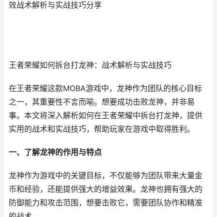
效战术解析与实战技巧分享
王者荣耀如何拆台打龙神：战术解析与实战技巧
在王者荣耀这款MOBA游戏中，龙神作为团队的核心目标
之一，其重要性不言而喻。想要成功击败龙神，并非易
事。本文将深入解析如何在王者荣耀中拆台打龙神，提供
实用的战术和实战技巧，帮助玩家在游戏中取得胜利。
一、了解龙神的作用与特点
龙神作为游戏中的关键目标，不仅能够为团队带来大量金
币和经验，还能提供强大的增益效果。龙神也拥有强大的
防御能力和攻击范围，想要击败它，需要团队协作和精准
的战术。