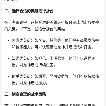
二、选择合适的英雄进行拆台
在王者荣耀中，选择合适的英雄进行拆台是成功击败龙神
的关键。以下是一些适合拆台的英雄：
刺客类英雄：如李白、韩信等，他们拥有高爆发伤害
和位移能力，可以快速接近龙神并造成致命打击。
法师类英雄：如妲己、王昭君等，他们可以远程输
出，对龙神造成持续伤害。
射手类英雄：如后羿、马可波罗等，他们可以持续输
出，对龙神造成压力。
三、制定合理的战术策略
在拆台打龙神的过程中，制定合理的战术策略至关重要。