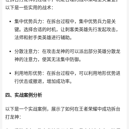
以下是一些实用的战术：
集中优势兵力：在拆台过程中，集中优势兵力是关
键。选择合适的时机，让刺客类英雄先行发起攻击，
法师和射手类英雄进行辅助。
分散注意力：在攻击龙神的可以派出部分英雄分散龙
神的注意力，使其无法集中防御。
利用地形优势：在拆台过程中，可以利用地形优势进
行伏击或撤退，增加成功率。
四、实战案例分析
以下是一个实战案例，展示了如何在王者荣耀中成功拆台
打龙神：