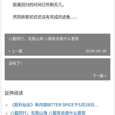
距离回归的时间已所剩无几，
然而新歌却迟迟没有完成的迹象……
八载同行，无限山海 八载有余是什么意思
« 上一篇
2026-05-26
没有了！
下一篇 »
延伸阅读
《胜利仙女》新内容BITTER SPICE于5月28日公开 新仙女参战 胜利女神!
八载同行，无限山海 八载有余是什么意思