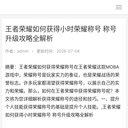
王者荣耀如何获得小时荣耀称号 称号
升级攻略全解析
作者：
admin
•
更新时间：2026-07-08
摘要：王者荣耀如何获得荣耀称号在王者荣耀这款MOBA
游戏中，荣耀称号是玩家实力的象征，也是荣耀战场的荣
誉标志。许多玩家都渴望获得荣耀称号，以展示自己的实
力和荣耀。那么，如何在王者荣耀中获得荣耀称号呢？本
文将为您详细解析获得荣耀称号的途径和技巧。一、提升
个人技能获得荣耀称号的基础是提升个人技能。,王者荣耀
如何获得小时荣耀称号 称号升级攻略全解析